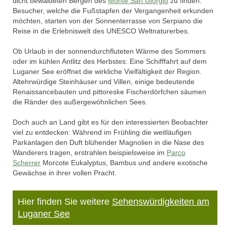
dicht bewaldeten Bergen des
Monte San Giorgio
zu finden.
Besucher, welche die Fußstapfen der Vergangenheit erkunden
möchten, starten von der Sonnenterrasse von Serpiano die
Reise in die Erlebniswelt des UNESCO Weltnaturerbes.
Ob Urlaub in der sonnendurchfluteten Wärme des Sommers
oder im kühlen Antlitz des Herbstes: Eine Schifffahrt auf dem
Luganer See eröffnet die wirkliche Vielfältigkeit der Region.
Altehrwürdige Steinhäuser und Villen, einige bedeutende
Renaissancebauten und pittoreske Fischerdörfchen säumen
die Ränder des außergewöhnlichen Sees.
Doch auch an Land gibt es für den interessierten Beobachter
viel zu entdecken: Während im Frühling die weitläufigen
Parkanlagen den Duft blühender Magnolien in die Nase des
Wanderers tragen, erstrahlen beispielsweise im
Parco
Scherrer
Morcote Eukalyptus, Bambus und andere exotische
Gewächse in ihrer vollen Pracht.
Hier finden Sie weitere
Sehenswürdigkeiten am
Luganer See