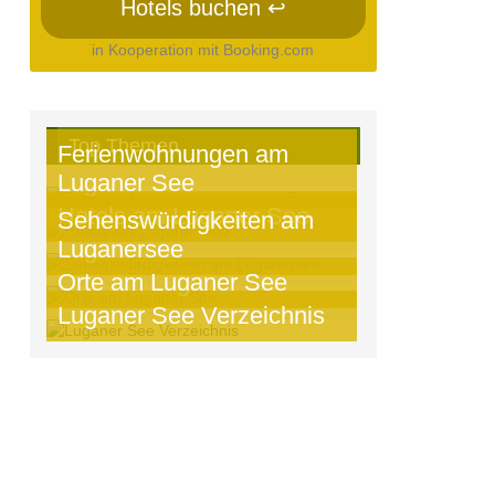
Hotels buchen ↩
in Kooperation mit Booking.com
Top Themen
Ferienwohnungen am
Luganer See
Hotels am Luganer See
Sehenswürdigkeiten am
Luganersee
Orte am Luganer See
Luganer See Verzeichnis