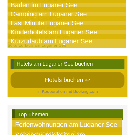
Baden im Luganer See
Camping am Luganer See
Last Minute Luganer See
Kinderhotels am Luganer See
Kurzurlaub am Luganer See
Hotels am Luganer See buchen
Hotels buchen ↩
in Kooperation mit Booking.com
Top Themen
Ferienwohnungen am Luganer See
Hotels am Luganer See
Sehenswürdigkeiten am