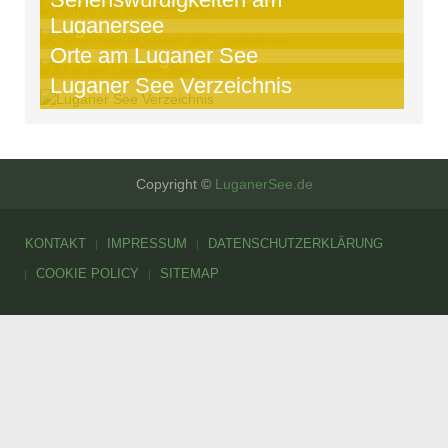
Luganersee
Orte am Luganer See
Luganer See Verzeichnis
Copyright ©
LuganerSee.de
KONTAKT
IMPRESSUM
DATENSCHUTZERKLÄRUNG
COOKIE POLICY
SITEMAP