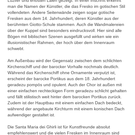
Luzifer und erlösten Laien gezeigt. In einer Inschrift erkennt
man die Namen der Künstler, die das Fresko im gotischen Stil
vollendeten. Andere Seitenwände zeigen sogar gotische
Fresken aus dem 14. Jahrhundert, deren Künstler aus der
berühmten Giotto-Schule stammen. Auch die Wandmalereien
über der Kuppel sind besonders eindrucksvoll. Hier sind alle
Bögen mit biblischen Szenen ausgefüllt und wirken wie ein
illusionistischer Rahmen, der hoch über dem Innenraum
schwebt.
Am Außenbau wird der Gegensatz zwischen dem schlichten
Kirchenschiff und der barocker Vorhalle nochmals deutlich.
Während das Kirchenschiff ohne Ornamente verputzt ist,
erscheint der barocke Portikus aus dem 18. Jahrhundert
geradezu pompös und opulent. Auch der Chor ist außen mit
einer einfachen rechteckigen Form geradezu schlicht gehalten
und fällt stilistisch weit hinter dem barocken Portikus zurück.
Zudem ist der Hauptbau mit einem einfachen Dach bedeckt,
während der angebaute Kirchturm mit einem konischen Dach
aufwendiger gestaltet ist.
Die Santa Maria dei Ghirli ist für Kunstfreunde absolut
empfehlenswert und die vielen Fresken im Innenraum sind