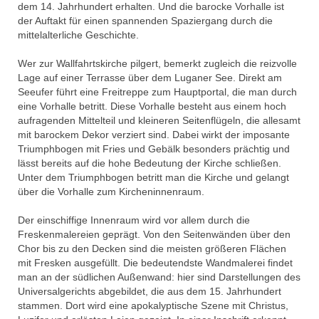
dem 14. Jahrhundert erhalten. Und die barocke Vorhalle ist
der Auftakt für einen spannenden Spaziergang durch die
mittelalterliche Geschichte.
Wer zur Wallfahrtskirche pilgert, bemerkt zugleich die reizvolle
Lage auf einer Terrasse über dem Luganer See. Direkt am
Seeufer führt eine Freitreppe zum Hauptportal, die man durch
eine Vorhalle betritt. Diese Vorhalle besteht aus einem hoch
aufragenden Mittelteil und kleineren Seitenflügeln, die allesamt
mit barockem Dekor verziert sind. Dabei wirkt der imposante
Triumphbogen mit Fries und Gebälk besonders prächtig und
lässt bereits auf die hohe Bedeutung der Kirche schließen.
Unter dem Triumphbogen betritt man die Kirche und gelangt
über die Vorhalle zum Kircheninnenraum.
Der einschiffige Innenraum wird vor allem durch die
Freskenmalereien geprägt. Von den Seitenwänden über den
Chor bis zu den Decken sind die meisten größeren Flächen
mit Fresken ausgefüllt. Die bedeutendste Wandmalerei findet
man an der südlichen Außenwand: hier sind Darstellungen des
Universalgerichts abgebildet, die aus dem 15. Jahrhundert
stammen. Dort wird eine apokalyptische Szene mit Christus,