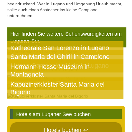
beeindruckend. Wer in Lugano und Umgebung Urlaub macht,
sollte auch einen Abstecher ins kleine Campione
unternehmen.
Hier finden Sie weitere
Sehenswürdigkeiten am
Luganer See
Kathedrale San Lorenzo in Lugano
Santa Maria dei Ghirli in Campione
Museo Cantonale d’Arte in Lugano
Hermann Hesse Museum in
Montagnola
Lugano und die Berge
Kapuzinerkloster Santa Maria del
Bigorio
Hotels am Luganer See buchen
Hotels buchen ↩