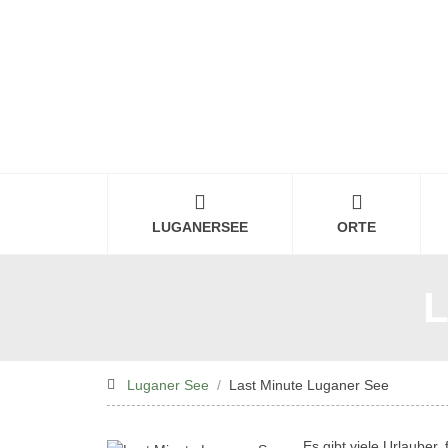
LUGANERSEE
ORTE
L
Luganer See
Last Minute Luganer See
Es gibt viele Urlauber, 