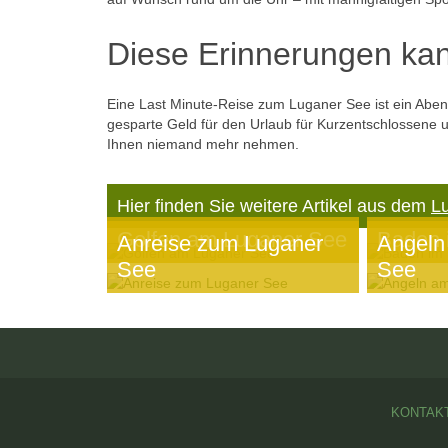
Diese Erinnerungen ka
Eine Last Minute-Reise zum Luganer See ist ein Abente
gesparte Geld für den Urlaub für Kurzentschlossene 
Ihnen niemand mehr nehmen.
Hier finden Sie weitere Artikel aus dem
L
Golfen am Luganer See
Baden 
Anreise zum Luganer
Angeln
See
See
KONTAK