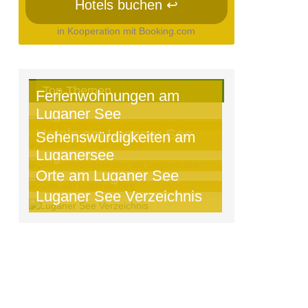
Hotels buchen ↩
in Kooperation mit Booking.com
Top Themen
Ferienwohnungen am
Luganer See
Hotels am Luganer See
Sehenswürdigkeiten am
Luganersee
Orte am Luganer See
Luganer See Verzeichnis