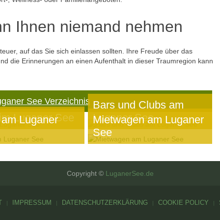
nn Ihnen niemand nehmen
uer, auf das Sie sich einlassen sollten. Ihre Freude über das
und die Erinnerungen an einen Aufenthalt in dieser Traumregion kann
uganer See Verzeichnis
Bars und Clubs am
im Luganer See
Luganer See
 am Luganer
Mietwagen am Luganer
See
Copyright ©
LuganerSee.de
T
IMPRESSUM
DATENSCHUTZERKLÄRUNG
COOKIE POLICY