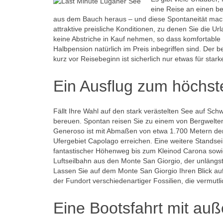
eine Reise an einen bes
aus dem Bauch heraus – und diese Spontaneität macht 
attraktive preisliche Konditionen, zu denen Sie die
keine Abstriche in Kauf nehmen, so dass komfortable 
Halbpension natürlich im Preis inbegriffen sind. Der 
kurz vor Reisebeginn ist sicherlich nur etwas für star
Ein Ausflug zum höchs
Fällt Ihre Wahl auf den stark verästelten See auf Sch
bereuen. Spontan reisen Sie zu einem von Bergwelten
Generoso ist mit Abmaßen von etwa 1.700 Metern de
Ufergebiet Capolago erreichen. Eine weitere Standsei
fantastischer Höhenweg bis zum Kleinod Carona sowi
Luftseilbahn aus den Monte San Giorgio, der unlängs
Lassen Sie auf dem Monte San Giorgio Ihren Blick au
der Fundort verschiedenartiger Fossilien, die vermu
Eine Bootsfahrt mit au