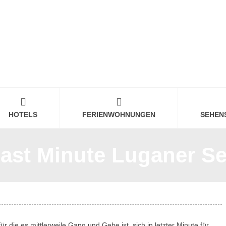
HOTELS
FERIENWOHNUNGEN
SEHEN
ast Minute Luganer S
für die es mittlerweile Gang und Gebe ist, sich in letzter Minute für