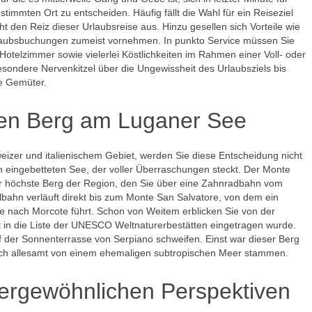
timmten Ort zu entscheiden. Häufig fällt die Wahl für ein Reiseziel
den Reiz dieser Urlaubsreise aus. Hinzu gesellen sich Vorteile wie
 Urlaubsbuchungen zumeist vornehmen. In punkto Service müssen Sie
Hotelzimmer sowie vielerlei Köstlichkeiten im Rahmen einer Voll- oder
besondere Nervenkitzel über die Ungewissheit des Urlaubsziels bis
ke Gemüter.
ten Berg am Luganer See
weizer und italienischem Gebiet, werden Sie diese Entscheidung nicht
 eingebetteten See, der voller Überraschungen steckt. Der Monte
r höchste Berg der Region, den Sie über eine Zahnradbahn vom
lbahn verläuft direkt bis zum Monte San Salvatore, von dem ein
e nach Morcote führt. Schon von Weitem erblicken Sie von der
t in die Liste der UNESCO Weltnaturerbestätten eingetragen wurde.
f der Sonnenterrasse von Serpiano schweifen. Einst war dieser Berg
tlich allesamt von einem ehemaligen subtropischen Meer stammen.
ßergewöhnlichen Perspektiven