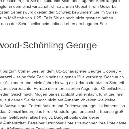
besuchen, hat Sie die kulturelle Seite des Luganer Sees längst in
gler in dem einst wirtschaftlich so armen Gebiet ihrem Gewerbe
gsten Sehenswürdigkeiten der Schweiz bewundern Sie im Swiss-
ur im Maßstab von 1:25. Falls Sie es noch nicht gewusst haben,
ass der Schriftsteller sein halbes Leben am Luganer See
lywood-Schönling George
eit bis zum Comer See, an dem US-Schauspieler George Clooney –
razzi – seine freie Zeit in seiner eigenen Villa verbringt. Doch auch
 Alexander über viele Jahre hinweg ein Urlaubsdomizil im Stadtteil
ahres verbrachte. Fernab der interessierten Augen der Öffentlichkeit
 jeden Geschmack. Mögen Sie es schlicht und einfach, führt Sie Ihre
, auf denen Sie dennoch nicht auf Annehmlichkeiten wie kleine
ie Auswahl aus Ferienhäusern und Ferienwohnungen ist immens, so
das Domizil finden, das Ihren Vorstellungen entspricht. Ebenso groß
oßen Geldbeutel alles hergibt. Budgethotels oder kleine
Authentizität. Betreiber luxuriöser Hotels verwöhnen ihre Hotelgäste
rt-, Wellness- oder Familienangeboten.