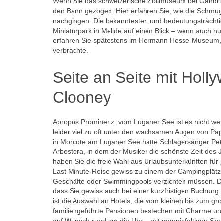
Wenn Sie das schweizerische Zollmuseum bei Gandria 
den Bann gezogen. Hier erfahren Sie, wie die Schmug
nachgingen. Die bekanntesten und bedeutungsträchti
Miniaturpark in Melide auf einen Blick – wenn auch n
erfahren Sie spätestens im Hermann Hesse-Museum, d
verbrachte.
Seite an Seite mit Hol
Clooney
Apropos Prominenz: vom Luganer See ist es nicht w
leider viel zu oft unter den wachsamen Augen von Papa
in Morcote am Luganer See hatte Schlagersänger Peter
Arbostora, in dem der Musiker die schönste Zeit des J
haben Sie die freie Wahl aus Urlaubsunterkünften für
Last Minute-Reise gewiss zu einem der Campingplätze
Geschäfte oder Swimmingpools verzichten müssen. D
dass Sie gewiss auch bei einer kurzfristigen Buchung 
ist die Auswahl an Hotels, die vom kleinen bis zum gr
familiengeführte Pensionen bestechen mit Charme und 
auf Wunsch rund um die Uhr – mit mannigfaltigen Spo